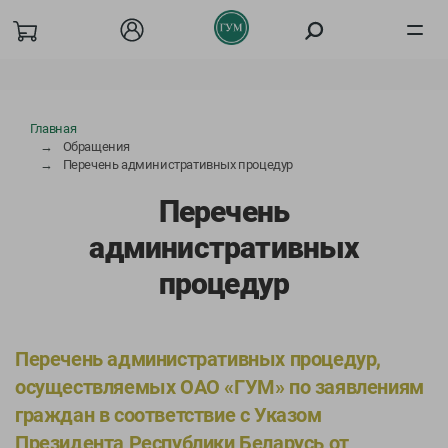
Товары
Главная
Обращения
О компании
Перечень административных процедур
Перечень
Акции
административных
Покупателям
процедур
Бизнесу
Перечень административных процедур,
Вакансии
осуществляемых ОАО «ГУМ» по заявлениям
Сотрудничество
граждан в соответствие с Указом
Президента Республики Беларусь от