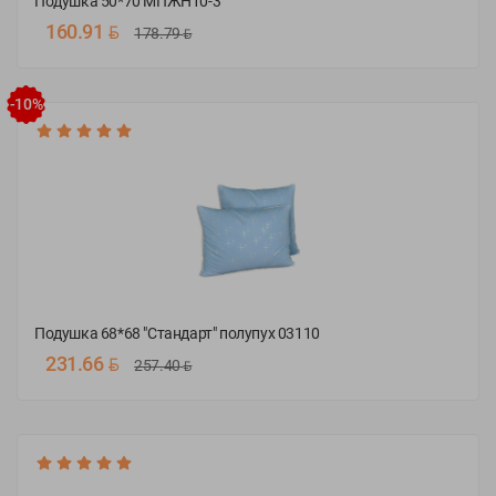
Подушка 50*70 МПЖН10-3
BYN
160.91
BYN
178.79
50х70
68х68
-10%
Подушка 68*68 "Стандарт" полупух 03110
BYN
231.66
BYN
257.40
50х70
68х68