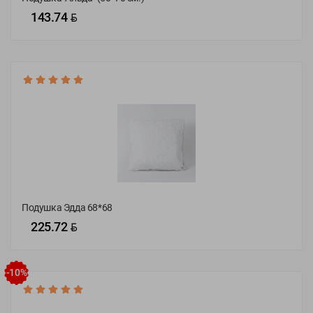
BYN
143.74
50х70
68х68
Подушка Эдда 68*68
BYN
225.72
50х70
68х68
-10%