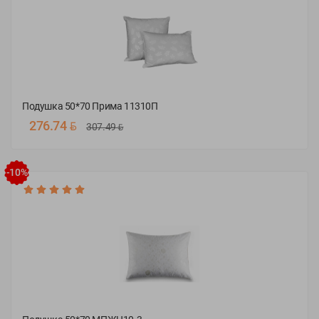
Подушка 50*70 Прима 11310П
BYN
276.74
BYN
307.49
50х70
-10%