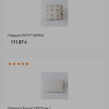
Подушка "АРГО" (68*68)
BYN
111.87
68х68
Подушка "Альда" (50*70 см.)